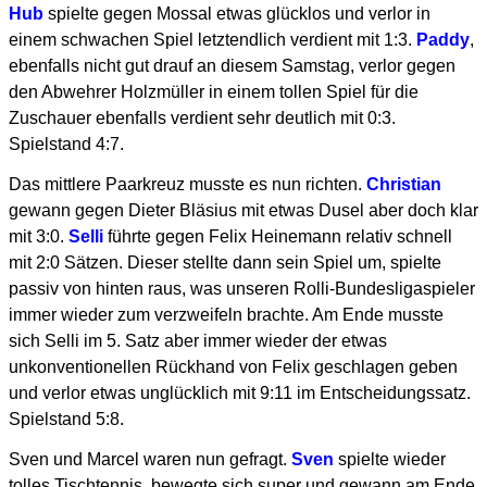
Hub
spielte gegen Mossal etwas glücklos und verlor in
einem schwachen Spiel letztendlich verdient mit 1:3.
Paddy
,
ebenfalls nicht gut drauf an diesem Samstag, verlor gegen
den Abwehrer Holzmüller in einem tollen Spiel für die
Zuschauer ebenfalls verdient sehr deutlich mit 0:3.
Spielstand 4:7.
Das mittlere Paarkreuz musste es nun richten.
Christian
gewann gegen Dieter Bläsius mit etwas Dusel aber doch klar
mit 3:0.
Selli
führte gegen Felix Heinemann relativ schnell
mit 2:0 Sätzen. Dieser stellte dann sein Spiel um, spielte
passiv von hinten raus, was unseren Rolli-Bundesligaspieler
immer wieder zum verzweifeln brachte. Am Ende musste
sich Selli im 5. Satz aber immer wieder der etwas
unkonventionellen Rückhand von Felix geschlagen geben
und verlor etwas unglücklich mit 9:11 im Entscheidungssatz.
Spielstand 5:8.
Sven und Marcel waren nun gefragt.
Sven
spielte wieder
tolles Tischtennis, bewegte sich super und gewann am Ende