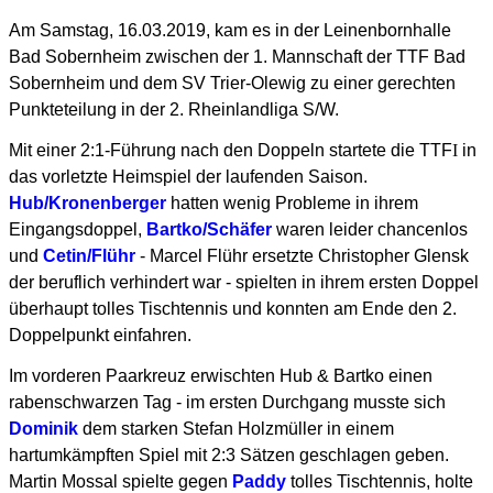
Am Samstag, 16.03.2019, kam es in der Leinenbornhalle
Bad Sobernheim zwischen der 1. Mannschaft der TTF Bad
Sobernheim und dem SV Trier-Olewig zu einer gerechten
Punkteteilung in der 2. Rheinlandliga S/W.
Mit einer 2:1-Führung nach den Doppeln startete die TTF
I
in
das vorletzte Heimspiel der laufenden Saison.
Hub/Kronenberger
hatten wenig Probleme in ihrem
Eingangsdoppel,
Bartko/Schäfer
waren leider chancenlos
und
Cetin/Flühr
- Marcel Flühr ersetzte Christopher Glensk
der beruflich verhindert war - spielten in ihrem ersten Doppel
überhaupt tolles Tischtennis und konnten am Ende den 2.
Doppelpunkt einfahren.
Im vorderen Paarkreuz erwischten Hub & Bartko einen
rabenschwarzen Tag - im ersten Durchgang musste sich
Dominik
dem starken Stefan Holzmüller in einem
hartumkämpften Spiel mit 2:3 Sätzen geschlagen geben.
Martin Mossal spielte gegen
Paddy
tolles Tischtennis, holte