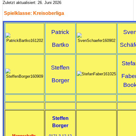
Zuletzt aktualisiert: 26. Juni 2026
Spielklasse:
Kreisoberliga
Patrick
Sve
Bartko
Schäf
Stefa
Steffen
Faber
Borger
Boo
Steffen
Borger
Mannschafts-