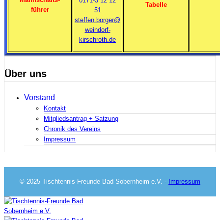
0171-3 12 12
Tabelle
führer
51
steffen.borger@
weindorf-
kirschroth.de
Über uns
Vorstand
Kontakt
Mitgliedsantrag + Satzung
Chronik des Vereins
Impressum
© 2025 Tischtennis-Freunde Bad Sobernheim e.V. -
Impressum