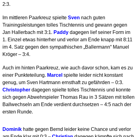
2:3.
Im mittleren Paarkreuz spielte
Sven
nach guten
Trainingsleistungen tolles Tischtennis und gewann gegen
Jan Hallerbach mit 3:1.
Paddy
dagegen lief seiner Form im
1. Einzel etwas hinterher und verlor am Ende knapp mit 8:11
im 4. Satz gegen den sympathischen „Ballermann“ Manuel
Kröger – 3:4.
Auch im hinten Paarkreuz, wie auch davor schon, kam es zu
einer Punkteteilung.
Marcel
spielte leider nicht konstant
genug, um Sven Hartmann ernsthaft zu gefährden – 0:3.
Christopher
dagegen spielte tolles Tischtennis und konnte
sich gegen Abwehrspieler Thomas Rau in 3 Sätzen mit tollen
Ballwechseln am Ende verdient durchsetzen – 4:5 nach der
ersten Runde.
Dominik
hatte gegen Bernd leider keine Chance und verlor
am Ende klar mit 0:3 –
Christian
dagegen kämpfte sich nach