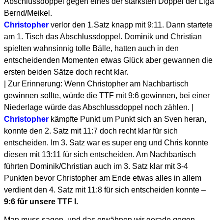
Abschlussdoppel gegen eines der stärksten Doppel der Liga
Bernd/Meikel.
Christopher
verlor den 1.Satz knapp mit 9:11. Dann startete
am 1. Tisch das Abschlussdoppel. Dominik und Christian
spielten wahnsinnig tolle Bälle, hatten auch in den
entscheidenden Momenten etwas Glück aber gewannen die
ersten beiden Sätze doch recht klar.
| Zur Erinnerung: Wenn Christopher am Nachbartisch
gewinnen sollte, würde die TTF mit 9:6 gewinnen, bei einer
Niederlage würde das Abschlussdoppel noch zählen. |
Christopher
kämpfte Punkt um Punkt sich an Sven heran,
konnte den 2. Satz mit 11:7 doch recht klar für sich
entscheiden. Im 3. Satz war es super eng und Chris konnte
diesen mit 13:11 für sich entscheiden. Am Nachbartisch
führten Dominik/Christian auch im 3. Satz klar mit 3-4
Punkten bevor Christopher am Ende etwas alles in allem
verdient den 4. Satz mit 11:8 für sich entscheiden konnte –
9:6 für unsere TTF I.
Man muss sagen, und das erwähnen wir gerade gegen